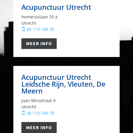
Acupunctuur Utrecht
Homeruslaan 59 a
Utrecht
06 110 149 78

MEER INFO
Acupunctuur Utrecht
Leidsche Rijn, Vleuten, De
Meern
Joan Mirostraat 9
Utrecht
06 110 149 78

MEER INFO