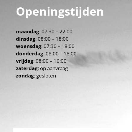
Openingstijden
maandag
: 07:30 – 22:00
dinsdag
: 08:00 – 18:00
woensdag
: 07:30 – 18:00
donderdag
: 08:00 – 18:00
vrijdag
: 08:00 – 16:00
zaterdag
: op aanvraag
zondag
: gesloten