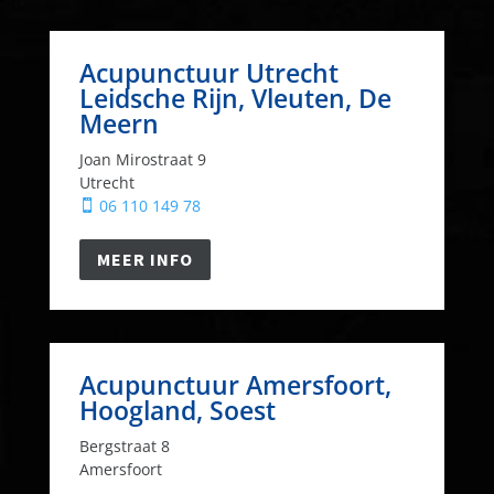
Acupunctuur Utrecht
Leidsche Rijn, Vleuten, De
Meern
Joan Mirostraat 9
Utrecht
06 110 149 78

MEER INFO
Acupunctuur Amersfoort,
Hoogland, Soest
Bergstraat 8
Amersfoort