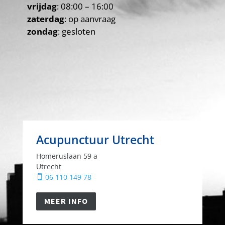
vrijdag
: 08:00 – 16:00
zaterdag
: op aanvraag
zondag
: gesloten
Acupunctuur Utrecht
Homeruslaan 59 a
Utrecht
06 110 149 78

MEER INFO