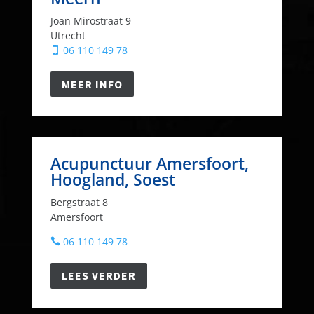
Joan Mirostraat 9
Utrecht
06 110 149 78

MEER INFO
Acupunctuur Amersfoort,
Hoogland, Soest
Bergstraat 8
Amersfoort
06 110 149 78

LEES VERDER