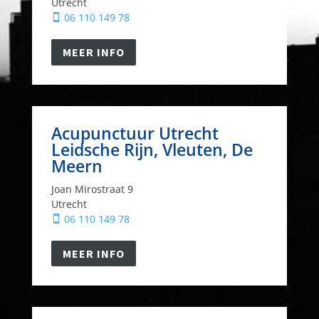
Utrecht
06 110 149 78

MEER INFO
Acupunctuur Utrecht
Leidsche Rijn, Vleuten, De
Meern
Joan Mirostraat 9
Utrecht
06 110 149 78

MEER INFO