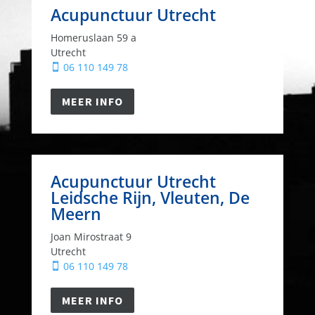
Acupunctuur Utrecht
Homeruslaan 59 a
Utrecht
06 110 149 78

MEER INFO
Acupunctuur Utrecht
Leidsche Rijn, Vleuten, De
Meern
Joan Mirostraat 9
Utrecht
06 110 149 78

MEER INFO