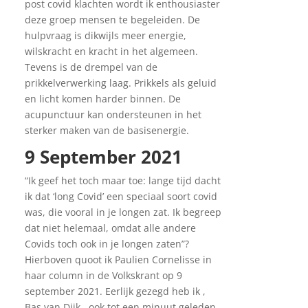
post covid klachten wordt ik enthousiaster
deze groep mensen te begeleiden. De
hulpvraag is dikwijls meer energie,
wilskracht en kracht in het algemeen.
Tevens is de drempel van de
prikkelverwerking laag. Prikkels als geluid
en licht komen harder binnen. De
acupunctuur kan ondersteunen in het
sterker maken van de basisenergie.
9 September 2021
“Ik geef het toch maar toe: lange tijd dacht
ik dat ‘long Covid’ een speciaal soort covid
was, die vooral in je longen zat. Ik begreep
dat niet helemaal, omdat alle andere
Covids toch ook in je longen zaten”?
Hierboven quoot ik Paulien Cornelisse in
haar column in de Volkskrant op 9
september 2021. Eerlijk gezegd heb ik ,
Bas van Dijk , ook tot een minuut geleden