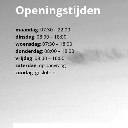
Openingstijden
maandag
: 07:30 – 22:00
dinsdag
: 08:00 – 18:00
woensdag
: 07:30 – 18:00
donderdag
: 08:00 – 18:00
vrijdag
: 08:00 – 16:00
zaterdag
: op aanvraag
zondag
: gesloten