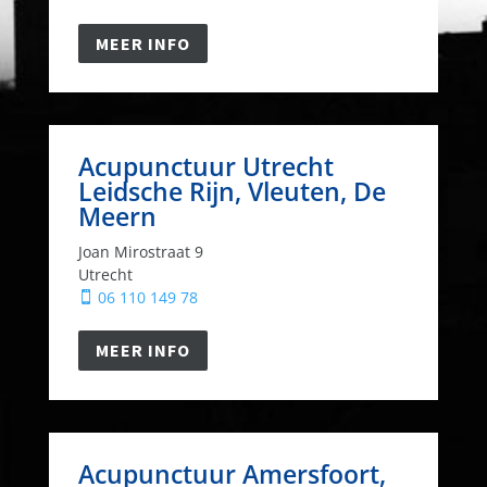
MEER INFO
Acupunctuur Utrecht
Leidsche Rijn, Vleuten, De
Meern
Joan Mirostraat 9
Utrecht
06 110 149 78

MEER INFO
Acupunctuur Amersfoort,