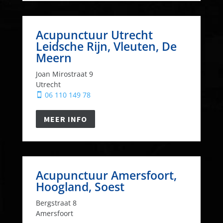
Acupunctuur Utrecht
Leidsche Rijn, Vleuten, De
Meern
Joan Mirostraat 9
Utrecht
06 110 149 78

MEER INFO
Acupunctuur Amersfoort,
Hoogland, Soest
Bergstraat 8
Amersfoort