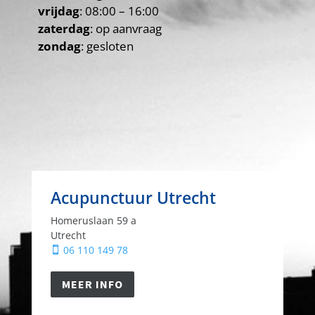
vrijdag
: 08:00 – 16:00
zaterdag
: op aanvraag
zondag
: gesloten
Acupunctuur Utrecht
Homeruslaan 59 a
Utrecht
06 110 149 78

MEER INFO