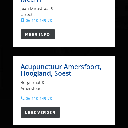
Joan Mirostraat 9
Utrecht
06 110 149 78

MEER INFO
Acupunctuur Amersfoort,
Hoogland, Soest
Bergstraat 8
Amersfoort
06 110 149 78

LEES VERDER