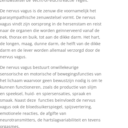
zenuwstelsel de ‘vecht-of-vluchtreactie’ regelt.
De nervus vagus is de zenuw die voornamelijk het
parasympathische zenuwstelsel vormt. De nervus
vagus vindt zijn oorsprong in de hersenstam en reist
naar de organen die worden geïnnerveerd vanaf de
nek, thorax en buik, tot aan de dikke darm. Het hart,
de longen, maag, dunne darm, de helft van de dikke
darm en de lever worden allemaal verzorgd door de
nervus vagus.
De nervus vagus bestuurt onwillekeurige
sensorische en motorische of bewegingsfuncties van
het lichaam waarvoor geen bewustzijn nodig is om te
kunnen functioneren, zoals de productie van slijm
en speeksel, huid- en spiersensaties, spraak en
smaak. Naast deze functies beïnvloedt de nervus
vagus ook de bloedsuikerspiegel, spijsvertering,
emotionele reacties, de afgifte van
neurotransmitters, de hartslagvariabiliteit en tevens
orgasmes.