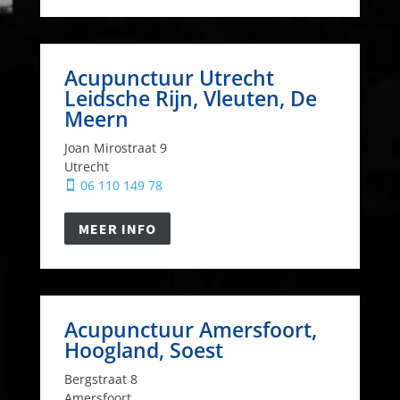
Acupunctuur Utrecht
Leidsche Rijn, Vleuten, De
Meern
Joan Mirostraat 9
Utrecht
06 110 149 78

MEER INFO
Acupunctuur Amersfoort,
Hoogland, Soest
Bergstraat 8
Amersfoort